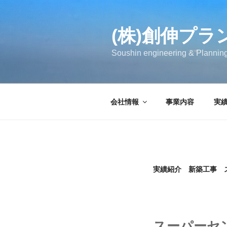
コ
ン
テ
(株)創伸プラ
ン
Soushin engineering & Planning
ツ
へ
ス
キ
会社情報
事業内容
実
ッ
プ
実績紹介 新築工事 
スーパーセ