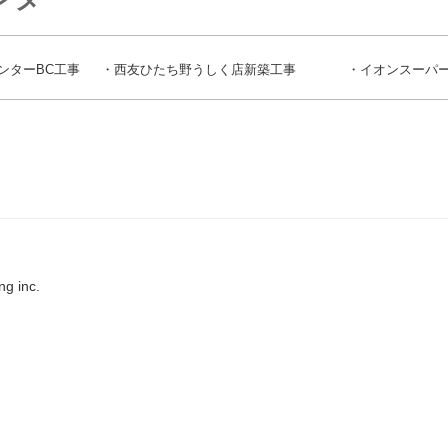
ンターBC工事
・西友ひたち野うしく店新築工事ㅤㅤㅤㅤㅤㅤㅤㅤㅤㅤㅤㅤㅤ
・イオンスーパ
g inc.